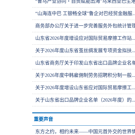
“鲁马产业协同・自贸赋能出海”马来西亚巴生港.
“山海连中巴 工银畅全球”鲁企对巴经贸金融服..
商务部办公厅关于进一步完善服务外包统计管理有
山东省2026年度增设应对国际贸易摩擦工作站..
关于2026年度山东省茧丝绸发展专项资金拟扶..
山东省商务厅关于印发山东省出口品牌企业名单（
关于2026年度中韩雇佣制劳务招聘积分制一般..
关于2026年度增设山东省应对国际贸易摩擦工..
关于山东省出口品牌企业名单（2026年度）的..
重要声音
东方之约，相约未来——中国元首外交的世界情怀