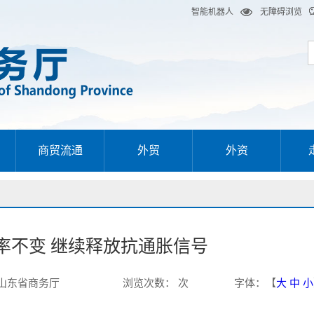
智能机器人
无障碍浏览
商贸流通
外贸
外资
率不变 继续释放抗通胀信号
山东省商务厅
浏览次数
：
次
字体
：【
大
中
小