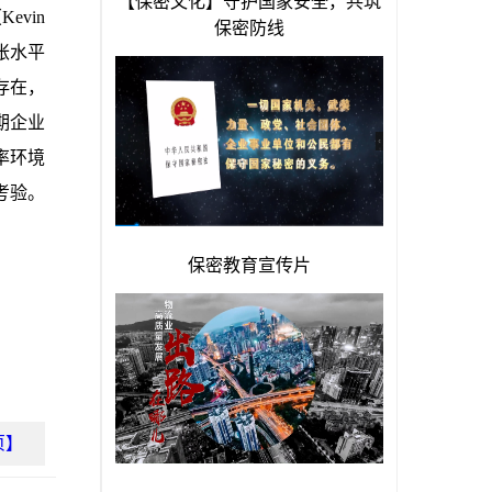
vin
胀水平
存在，
期企业
率环境
考验。
页】