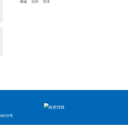
聊城
滨州
菏泽
00839号