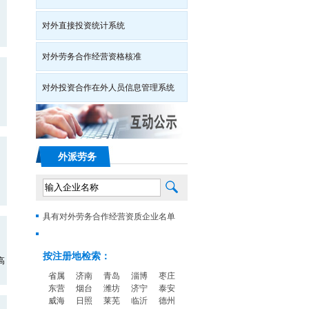
对外直接投资统计系统
对外劳务合作经营资格核准
对外投资合作在外人员信息管理系统
外派劳务
具有对外劳务合作经营资质企业名单
按注册地检索：
高
省属
济南
青岛
淄博
枣庄
东营
烟台
潍坊
济宁
泰安
威海
日照
莱芜
临沂
德州