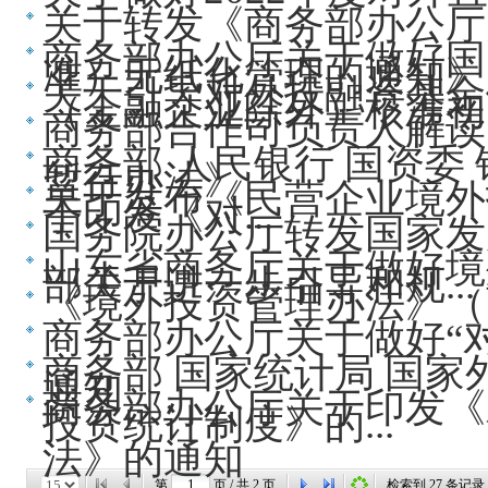
关于转发《商务部办公厅
商务部办公厅关于做好国
准）无纸化管理的通知》..
关于引导对外投融资基金
（金融企业除外）核准初..
商务部合作司负责人解读
商务部 人民银行 国资委 
暂行办法》
关于发布《民营企业境外
于印发《对...
国务院办公厅转发国家发
山东省商务厅关于做好境
部关于进一步引导和规...
《境外投资管理办法》（商
商务部办公厅关于做好“
商务部 国家统计局 国
通知
商务部办公厅关于印发《
投资统计制度》的...
法》的通知
第
页 / 共
2
页
检索到
27
条记录