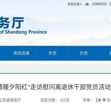
智能机器人
无障碍浏览
商贸流通
外贸
外资
情暖夕阳红”走访慰问离退休干部党员活动
山东省商务厅
浏览次数：
222
次
字体：【
大
中
小