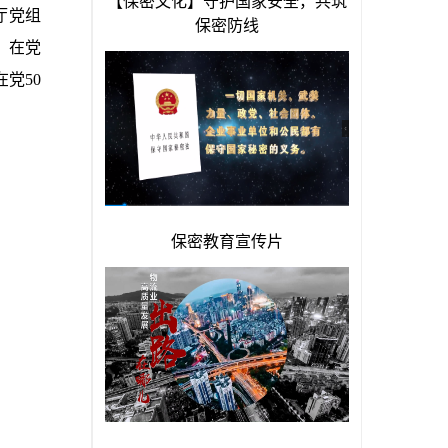
厅党组
、在党
党50