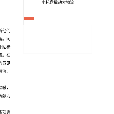
听他们
落。同
补贴标
策。在
的意见
融洽、
温暖，
贡献力
各项惠