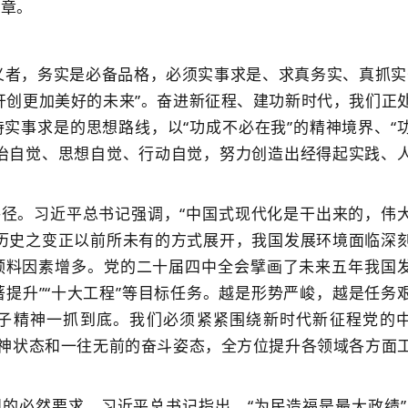
篇章。
义者，务实是必备品格，必须实事求是、求真务实、真抓实
开创更加美好的未来”。奋进新征程、建功新时代，我们正
实事求是的思想路线，以“功成不必在我”的精神境界、“
治自觉、思想自觉、行动自觉，努力创造出经得起实践、
径。习近平总书记强调，“中国式现代化是干出来的，伟
历史之变正以前所未有的方式展开，我国发展环境面临深
预料因素增多。党的二十届四中全会擘画了未来五年我国
著提升”“十大工程”等目标任务。越是形势严峻，越是任务
子精神一抓到底。我们必须紧紧围绕新时代新征程党的
精神状态和一往无前的奋斗姿态，全方位提升各领域各方面
。
的必然要求。习近平总书记指出，“为民造福是最大政绩”