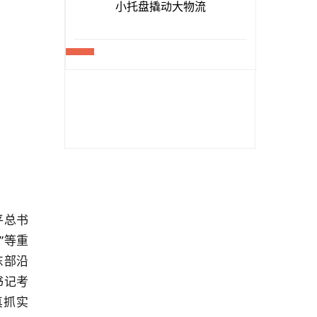
平总书
”等重
东部沿
书记考
真抓实