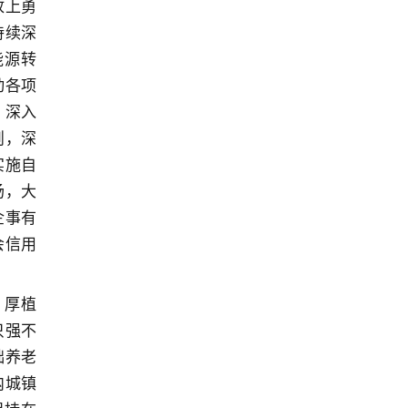
放上勇
持续深
能源转
动各项
，深入
则，深
实施自
场，大
企事有
会信用
、厚植
只强不
础养老
内城镇