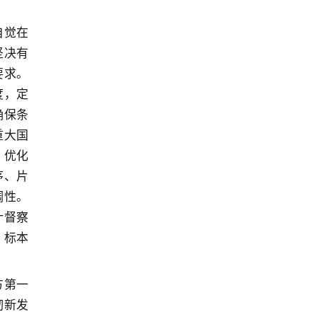
自觉在
坚决有
要求。
度，定
确保条
重大国
。优化
序、片
调性。
计督察
、标本
方第一
彻新发