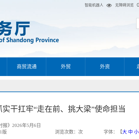
智能机器人
无障碍浏览
商贸流通
外贸
外资
实干扛牢“走在前、挑大梁”使命担当
报》2026年5月6日
1版
浏览次数：
次
字体：【
大
中
小