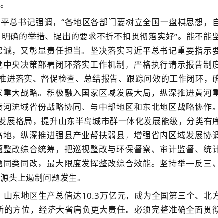
面。
平总书记强调，“各地区各部门要树立全国一盘棋思想，
明确的举措、提出的要求不折不扣贯彻落实好”。能不能
忠诚，又彰显责任担当。坚决落实习近平总书记重要指示
党中央决策部署闭环落实工作机制，严格执行请示报告制
、推进落实、督促检查、总结报告、跟踪问效的工作闭环，
家重大战略。积极融入国家区域发展大局，纵深推进黄河
黄河流域省份战略协同、与中部地区和东北地区战略协作
”发展格局，提升山东半岛城市群一体化发展能级，分类有
高地，纵深推进强县产业帮扶弱县，增强省内区域发展协
题整改综合统筹，把巡视整改与环保督察、审计监督、统
题同类同改，最大限度发挥整改综合效能。坚持举一反三
从源头上遏制问题发生。
，山东地区生产总值达10.3万亿元，成为全国第三个、北
新的方位，经济大省肩负更大责任。必须完整准确全面贯