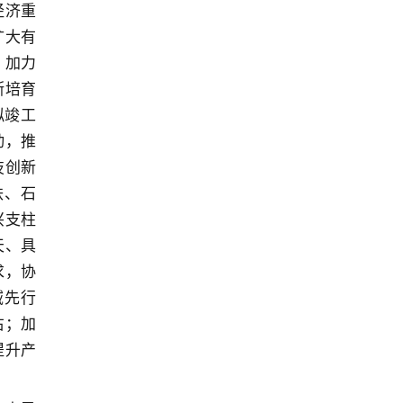
经济重
扩大有
。加力
断培育
拟竣工
动，推
技创新
铁、石
兴支柱
天、具
求，协
域先行
右；加
提升产