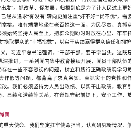
出发”。抓改革、促发展，归根到底是为了让人民过上更
经从追求“有没有”转向更加注重“好不好”“优不优”，需
同富裕。唯有端端地坐在老百姓这一面，为民尽责、真抓
必须始终坚持人民至上，把群众期盼时时放在心里、牢牢
”换取群众的“幸福指数”，以实干实绩赢得群众信任和拥
义。习近平总书记强调，“干部干部，要干字当头。这既
纵深推进，一系列党内集中教育接续开展，党员干部队伍
仍存在一些不容忽视的问题，树立和践行正确政绩观学习
虚作假等问题，都背离了求真务实、真抓实干的党性和
实改。我们必须坚持为人民出政绩、以实干出政绩，教育
局、显绩和潜绩等关系，在遵规守纪前提下，安心工作、
局面
”的重大使命。我们坚定扛牢使命担当，认真研究新情况、