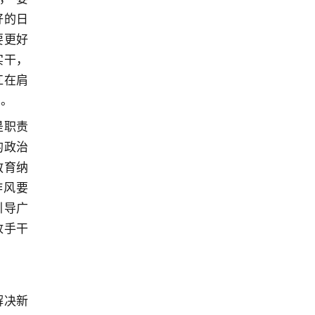
好的日
要更好
实干，
扛在肩
护。
是职责
的政治
教育纳
作风要
引导广
放手干
解决新