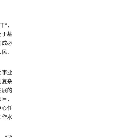
干”，
处于基
功成必
人民、
大事业
刻复杂
发展的
艰巨，
中心任
工作水
，“要