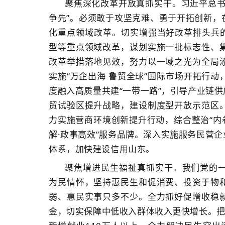
聚焦深化改革开放真抓实干。习近平总书
争先”。必须敢于攻坚克难、勇于开拓创新，
化重点领域改革。切实增强当好改革排头兵的
型等重点领域改革，谋划实施一批标志性、
改革举措落地见效，努力以一域之光为全局
实施“万企出海 鲁贸全球”国际市场开拓行
度融入高质量共建“一带一路”，引导产业链
贸试验区提升战略，建设制度型开放示范区
力实施营商环境创新提升行动，综合整治“内卷
解·政事高效”服务品牌。深入实施服务民营
体系，加快建设信用山东。
聚焦增进民生福祉真抓实干。我们党的
为民情怀，坚持惠民生和促消费、投资于物
弱、惠民实事只多不少。全力抓好促增收稳
金，切实保障中低收入群体收入更快增长。把