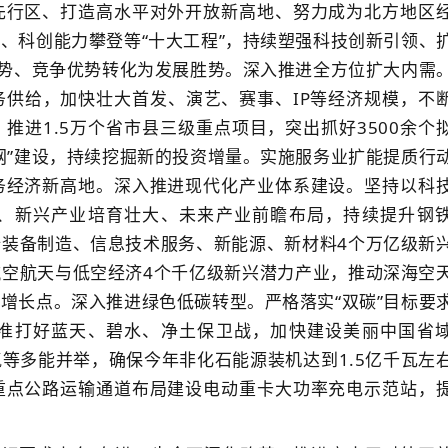
先行区、打造高水平对外开放新高地、努力成为北方地区
、科创能力攀登等“十大工程”，持续塑强科技创新引领、
位势、竞争优势转化为发展胜势。深入推进全方位扩大内需
供给，加快壮大首发、演艺、赛事、IP等经济规模，不
推进1.5万个省市县三级重点项目，突出抓好3500余个
网”建设，持续挖掘新的投资增量。实施服务业扩能提质行
务经济新高地。深入推进现代化产业体系建设。坚持以科
、新兴产业培育壮大、未来产业前瞻布局，持续提升钢
装备制造、信息技术服务、新能源、新材料4个万亿级新
空航天与低空经济4个千亿级新兴潜力产业，推动深海空
增长点。深入推进绿色低碳转型。严格落实“双碳”目标要
准打好蓝天、碧水、净土保卫战，加快建设美丽中国省
等多能并举，确保今年非化石能源装机达到1.5亿千瓦左
重点公路运输通道布局建设电动重卡大功率充电示范站，