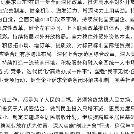
记要求山东“在进一步全面深化改革、推进高水平对外开
在完善制度、健全机制、激发活力、增添动力上用实劲。
自觉，全面实施414项改革事项，持续深化国资国企、
集成性改革，健全左右协同、上下联动改革推进体系，推
添彩。持续拓展对外开放格局。全力稳住外贸外资基本盘
动，积极拓市场、增订单、提质效。对标高标准国际经贸规
供应链合理有序跨境布局。深化上合示范区综合改革，深入
。持续打造一流营商环境。积极服务和融入全国统一大市
式”竞争，迭代优化“高效办成一件事”，塑强“民事无忧·
企业专项行动，健全企业诉求全链条闭环解决机制。完善社
一切工作，都是为了人民的幸福。必须始终站稳人民立场
和投资于人紧密结合，做到民生投入只增不减、惠民力度
就业。制定实施城乡居民增收计划，继续提高城乡居民基
稳就业放在优先位置，深入实施“创业齐鲁”行动，确保年