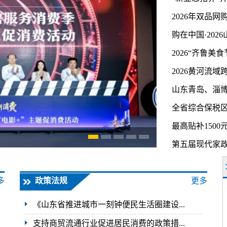
2026年双品网购
购在中国·202
2026“齐鲁美
2026黄河流
山东青岛、淄博
全省综合保税
最高贴补1500元
2026年双品网购节暨
第五届现代家
多
政策法规
更多
《山东省推进城市一刻钟便民生活圈建设...
支持商贸流通行业促进居民消费的政策措...