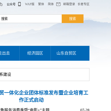
WAP版
繁体
简体
邮箱登录
长者专区
公众号
走出去
经济园区
山东自贸区
系建设
贸一体化企业团体标准发布暨企业培育工
作正式启动
鲁服务消费季暨“电影+”主题...
07-28