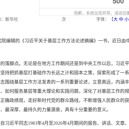
500
抱歉，系统出现异常，请返回
源：
新华社
次
字体：【
大
中
小
研究院编辑的《习近平关于基层工作方法论述摘编》一书，近日由
作的落脚点。无论是在地方工作期间还是到中央工作以后，习近
，坚持把抓基层打基础作为长远之计和固本之策，探索形成了一
同志围绕基层工作方法发表的一系列重要论述，立意高远，内涵
层、如何服务基层等重大理论和实践问题，深化了对基层工作的
行正确政绩观，走好新时代党的群众路线，不断增强人民群众的
靠、最深厚、最持久的力量源泉，具有十分重要的意义。
自习近平同志1983年4月至2026年4月期间的报告、讲话、文章