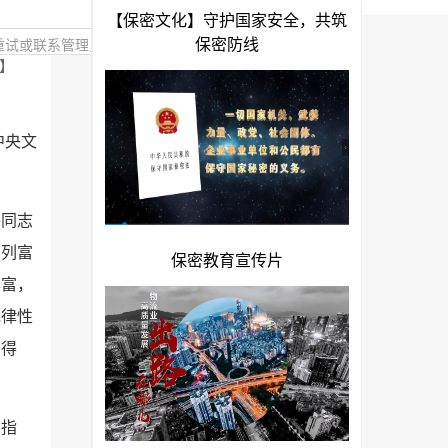
重试或联系管理员！
】
中央文
平同志
系列富
丰富，
规律性
获得
、指