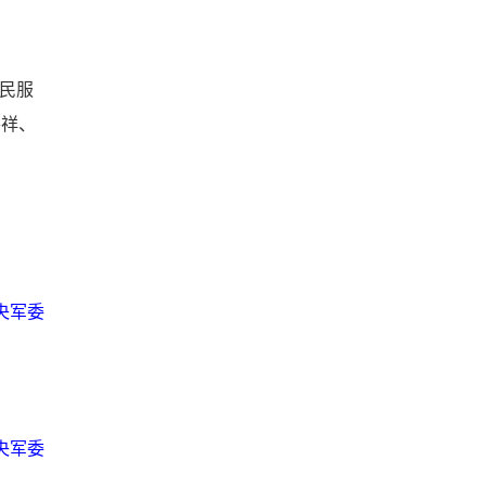
民服
善祥、
央军委
央军委