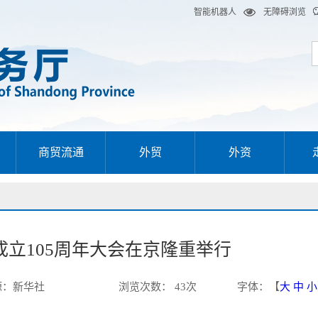
智能机器人
无障碍浏览
商贸流通
外贸
外资
立105周年大会在京隆重举行
源：
新华社
浏览次数：
43
次
字体：【
大
中
小