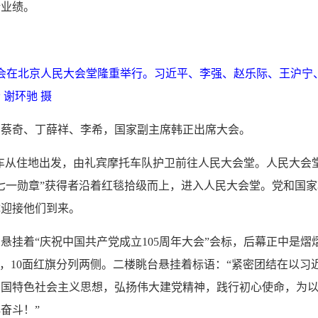
新业绩。
年大会在北京人民大会堂隆重举行。习近平、李强、赵乐际、王沪宁
谢环驰 摄
、蔡奇、丁薛祥、李希，国家副主席韩正出席大会。
宾车从住地出发，由礼宾摩托车队护卫前往人民大会堂。人民大会
七一勋章”获得者沿着红毯拾级而上，进入人民大会堂。党和国家
体迎接他们到来。
悬挂着“庆祝中国共产党成立105周年大会”会标，后幕正中是熠
”字标，10面红旗分列两侧。二楼眺台悬挂着标语：“紧密团结在以习
中国特色社会主义思想，弘扬伟大建党精神，践行初心使命，为
奋斗！”