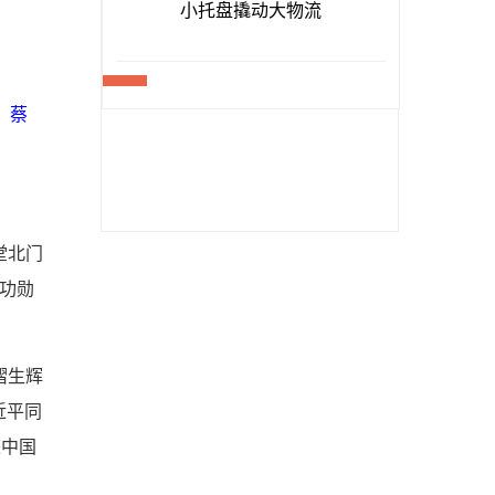
、蔡
堂北门
功勋
熠生辉
近平同
以中国