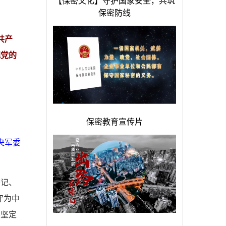
共产
把党的
央军委
书记、
守为中
要坚定