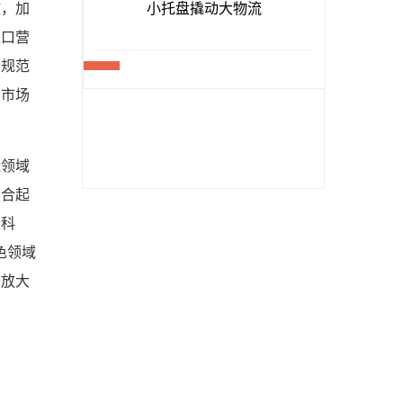
放，加
进口营
，规范
在市场
造领域
结合起
大科
色领域
步放大