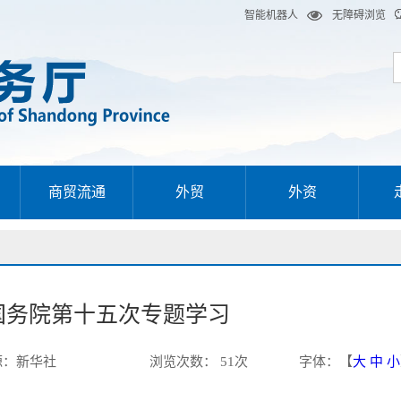
智能机器人
无障碍浏览
商贸流通
外贸
外资
国务院第十五次专题学习
源：
新华社
浏览次数：
51
次
字体：【
大
中
小