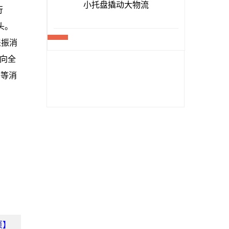
行
头。
提振消
向全
店等消
页】