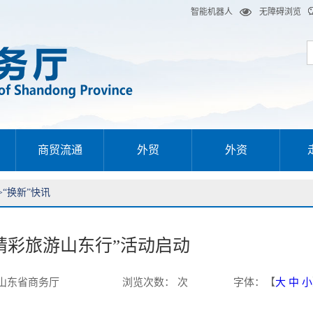
智能机器人
无障碍浏览
商贸流通
外贸
外资
>
“换新”快讯
·精彩旅游山东行”活动启动
山东省商务厅
浏览次数
：
次
字体
：【
大
中
小