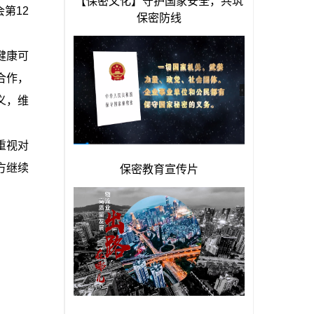
第12
健康可
合作，
义，维
重视对
方继续