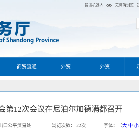
智能机器人
无障碍浏览
商贸流通
外贸
外资
会第12次会议在尼泊尔加德满都召开
出口公平贸易处
浏览次数
：
22
次
字体
：【
大
中
小