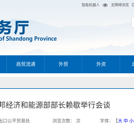
智能机器人
无障碍浏览
商贸流通
外贸
外资
邦经济和能源部部长赖歇举行会谈
出口公平贸易处
浏览次数
：
次
字体
：【
大
中
小