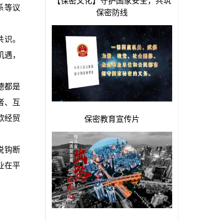
系等议
共识。
机遇，
德都是
者、互
欧经贸
脱钩断
业在平
。