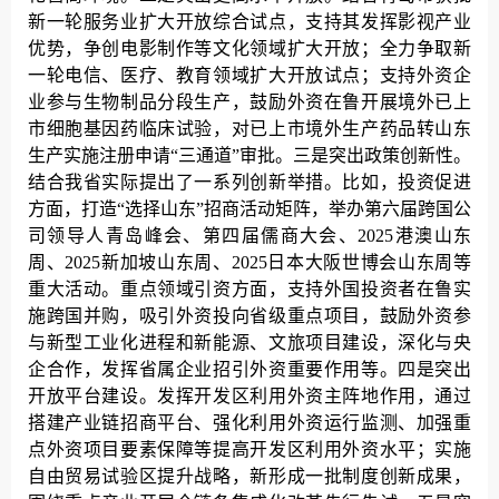
新一轮服务业扩大开放综合试点，支持其发挥影视产业
优势，争创电影制作等文化领域扩大开放；全力争取新
一轮电信、医疗、教育领域扩大开放试点；支持外资企
业参与生物制品分段生产，鼓励外资在鲁开展境外已上
市细胞基因药临床试验，对已上市境外生产药品转山东
生产实施注册申请“三通道”审批。三是突出政策创新性。
结合我省实际提出了一系列创新举措。比如，投资促进
方面，打造“选择山东”招商活动矩阵，举办第六届跨国公
司领导人青岛峰会、第四届儒商大会、2025港澳山东
周、2025新加坡山东周、2025日本大阪世博会山东周等
重大活动。重点领域引资方面，支持外国投资者在鲁实
施跨国并购，吸引外资投向省级重点项目，鼓励外资参
与新型工业化进程和新能源、文旅项目建设，深化与央
企合作，发挥省属企业招引外资重要作用等。四是突出
开放平台建设。发挥开发区利用外资主阵地作用，通过
搭建产业链招商平台、强化利用外资运行监测、加强重
点外资项目要素保障等提高开发区利用外资水平；实施
自由贸易试验区提升战略，新形成一批制度创新成果，