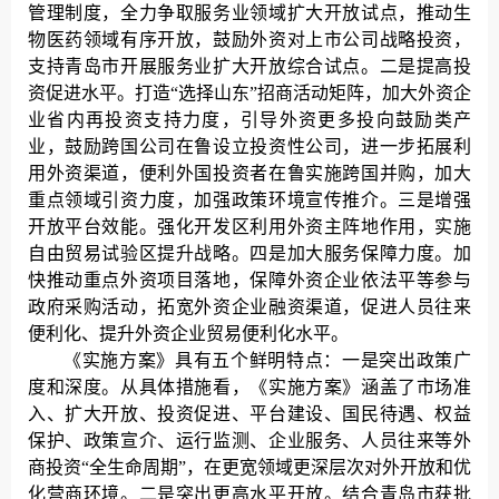
管理制度，全力争取服务业领域扩大开放试点，推动生
物医药领域有序开放，鼓励外资对上市公司战略投资，
支持青岛市开展服务业扩大开放综合试点。二是提高投
资促进水平。打造“选择山东”招商活动矩阵，加大外资企
业省内再投资支持力度，引导外资更多投向鼓励类产
业，鼓励跨国公司在鲁设立投资性公司，进一步拓展利
用外资渠道，便利外国投资者在鲁实施跨国并购，加大
重点领域引资力度，加强政策环境宣传推介。三是增强
开放平台效能。强化开发区利用外资主阵地作用，实施
自由贸易试验区提升战略。四是加大服务保障力度。加
快推动重点外资项目落地，保障外资企业依法平等参与
政府采购活动，拓宽外资企业融资渠道，促进人员往来
便利化、提升外资企业贸易便利化水平。
《实施方案》具有五个鲜明特点：一是突出政策广
度和深度。从具体措施看，《实施方案》涵盖了市场准
入、扩大开放、投资促进、平台建设、国民待遇、权益
保护、政策宣介、运行监测、企业服务、人员往来等外
商投资“全生命周期”，在更宽领域更深层次对外开放和优
化营商环境。二是突出更高水平开放。结合青岛市获批