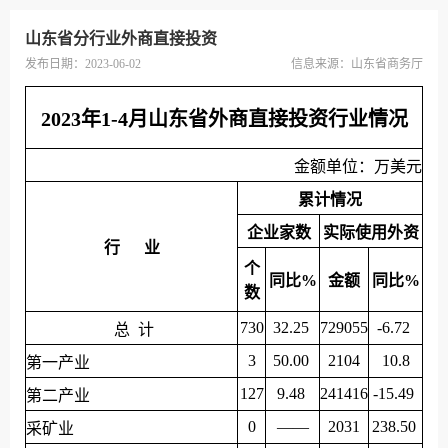
山东省分行业外商直接投资
发布日期：2023-06-02
信息来源：
山东省商务厅
2023年1-4月山东省外商直接投资行业情况
金额单位：万美元
累计情况
企业家数
实际使用外资
行 业
个
同比%
金额
同比%
数
730
32.25
729055
-6.72
总 计
3
50.00
2104
10.8
第一产业
127
9.48
241416
-15.49
第二产业
0
——
2031
238.50
采矿业