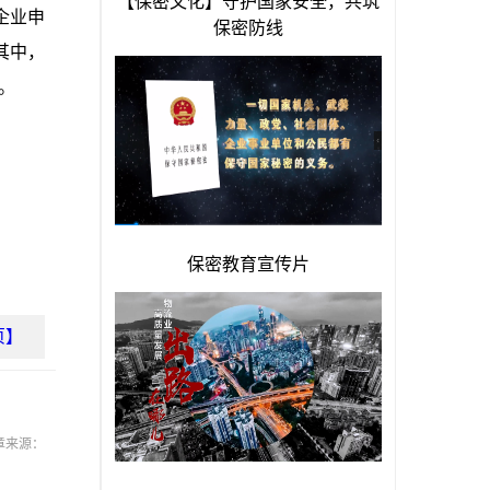
,企业申
。其中，
%。
页】
章来源：