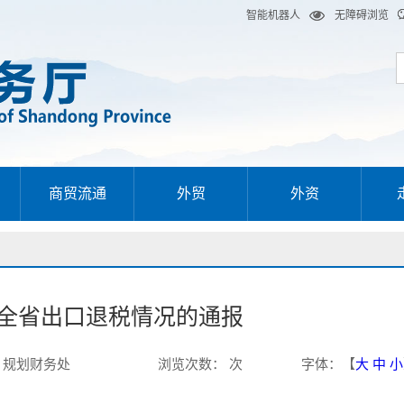
智能机器人
无障碍浏览
商贸流通
外贸
外资
2年全省出口退税情况的通报
：
规划财务处
浏览次数
：
次
字体
：【
大
中
小