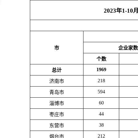
2023年1-
市
企业家数
个数
1969
总计
218
济南市
594
青岛市
60
淄博市
44
枣庄市
38
东营市
212
烟台市