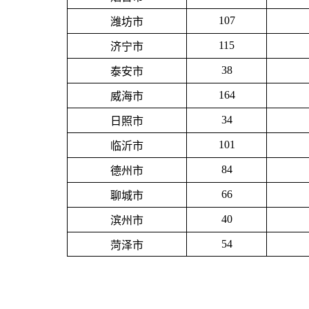
107
潍坊市
115
济宁市
38
泰安市
164
威海市
34
日照市
101
临沂市
84
德州市
66
聊城市
40
滨州市
54
菏泽市