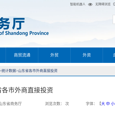
智能机器人
无障碍浏览
商贸流通
外贸
外资
>
统计数据
>
山东省各市外商直接投资
省各市外商直接投资
山东省商务厅
浏览次数
：
次
字体
：【
大
中
小