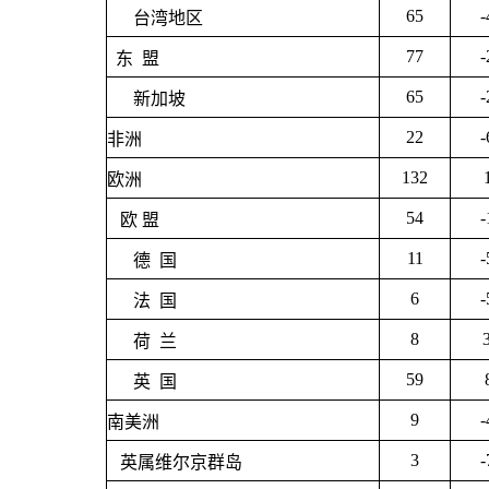
65
-
台湾地区
77
-
东 盟
65
-
新加坡
22
-
非洲
132
欧洲
54
-
欧 盟
11
-
德 国
6
-
法 国
8
荷 兰
59
英 国
9
-
南美洲
3
-
英属维尔京群岛