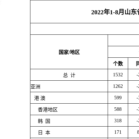
2022年1-8
国家/地区
个数
1532
-
总 计
1262
-
亚洲
599
-
港 澳
588
-
香港地区
318
-
韩 国
171
日 本