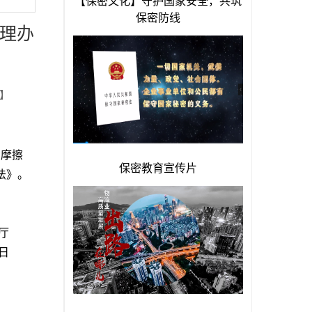
管理办
】
易摩擦
法
》。
法厅
1日