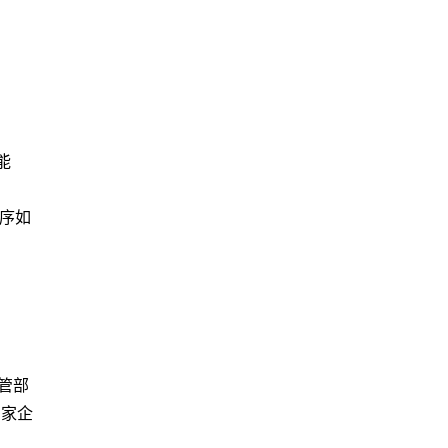
能
序如
管部
多家企