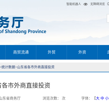
智能机器人
无障碍浏览
商贸流通
外贸
外资
>
统计数据
>
山东省各市外商直接投资
省各市外商直接投资
山东省商务厅
浏览次数
：
次
字体
：【
大
中
小