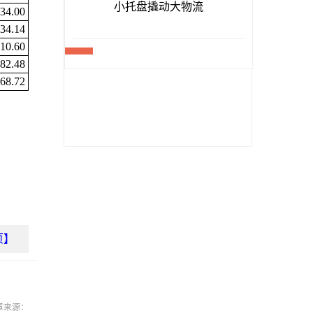
34.00
34.14
110.60
82.48
68.72
页】
章来源：