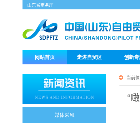
山东省商务厅
网站首页
走进自贸区
创新专
当前位
“
媒体采风