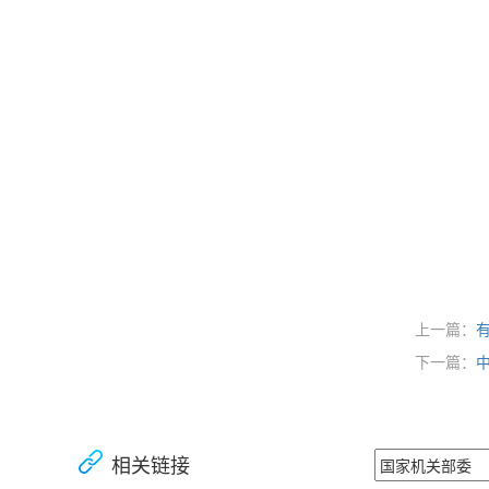
上一篇：
下一篇：
相关链接