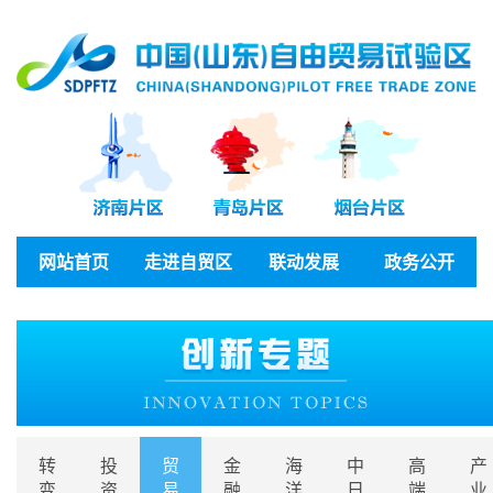
网站首页
走进自贸区
联动发展
政务公开
转
投
贸
金
海
中
高
产
变
资
易
融
洋
日
端
业