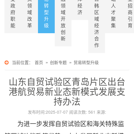
政
领
转
领
经
韩
人
招
府
域
型
域
济
区
才
商
职
改
升
开
域
聚
引
能
革
级
放
经
集
育
创
济
新
合
作
»
»
当前位置：
首页
创新专题
贸易转型升级
山东自贸试验区青岛片区出台
港航贸易新业态新模式发展支
持办法
发布时间:2025-07-07 阅读次数:
561 来源:
为进一步发挥自贸试验区和海关特殊监