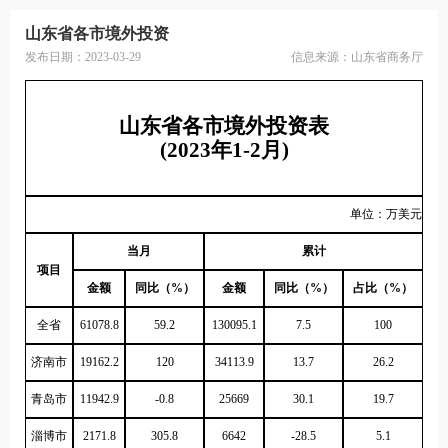
山东省各市境外投资
发布日期：2023-03-29
信息来源：
山东省商务厅
山东省各市境外投资表
(2023年1-2月)
单位：万美元
当月
累计
项目
金额
同比（%）
金额
同比（%）
占比（%）
全省
61078.8
59.2
130095.1
7.5
100
济南市
19162.2
120
34113.9
13.7
26.2
青岛市
11942.9
-0.8
25669
30.1
19.7
淄博市
2171.8
305.8
6642
-28.5
5.1