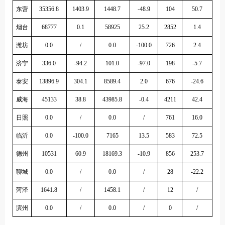
东营
35356.8
1403.9
1448.7
-48.9
104
50.7
烟台
68777
0.1
58925
25.2
2852
1.4
潍坊
0.0
/
0.0
-100.0
726
2.4
济宁
336.0
-94.2
101.0
-97.0
198
-5.7
泰安
13896.9
304.1
8589.4
2.0
676
-24.6
威海
45133
38.8
43985.8
-0.4
4211
42.4
日照
0.0
/
0.0
/
761
16.0
临沂
0.0
-100.0
7165
13.5
583
72.5
德州
10531
60.9
18169.3
-10.9
856
253.7
聊城
0.0
/
0.0
/
28
-22.2
菏泽
1641.8
/
1458.1
/
12
/
滨州
0.0
/
0.0
/
0
/