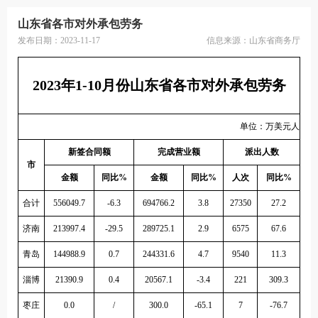
山东省各市对外承包劳务
发布日期：2023-11-17
信息来源：
山东省商务厅
2023年1-10月份山东省各市对外承包劳务
单位：万美元人
新签合同额
完成营业额
派出人数
市
金额
同比%
金额
同比%
人次
同比%
合计
556049.7
-6.3
694766.2
3.8
27350
27.2
济南
213997.4
-29.5
289725.1
2.9
6575
67.6
青岛
144988.9
0.7
244331.6
4.7
9540
11.3
淄博
21390.9
0.4
20567.1
-3.4
221
309.3
枣庄
0.0
/
300.0
-65.1
7
-76.7