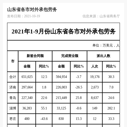
山东省各市对外承包劳务
发布日期：2021-10-19
信息来源：
山东省商务厅
2021年1-9月份山东省各市对外承包劳务
单位：万美元，人
新签合同额
完成营业额
派出人数
市
金额
同比%
金额
同比%
人次
同比%
合计
651,025
12.5
594,954
-3.7
19,176
30.3
济南
297,664
1.8
226,003
-26.5
2,673
7.0
青岛
227,340
22.6
215,449
25.8
8,637
24.6
淄博
36,283
55.1
33,125
-0.6
149
282.1
枣庄
480
-43.6
830
15.3
12
33.3