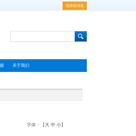
无障碍浏览
据
关于我们
字体
：【
大
中
小
】